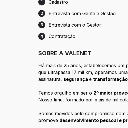
Cadastro
1
Etapa 1: Cadastro
Entrevista com Gente e Gestão
2
Etapa 2: Entrevista com Gente e Gestão
Entrevista com o Gestor
3
Etapa 3: Entrevista com o Gestor
Contratação
4
Etapa 4: Contratação
SOBRE A VALENET
Há mais de 25 anos, estabelecemos um 
que ultrapassa 17 mil km, operamos uma
assinatura,
segurança
e
transformação 
Temos orgulho em ser o
2º maior prove
Nosso time, formado por mais de mil co
Somos movidos pelo compromisso com
promove
desenvolvimento pessoal e pr