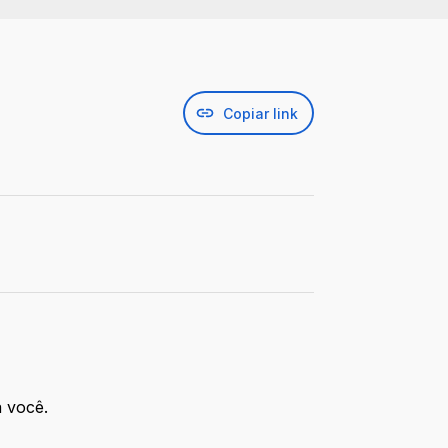
Copiar link
a você.