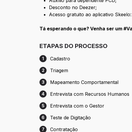
Auxílio para dependente PCD;
Desconto no Deezer;
Acesso gratuito ao aplicativo Skeelo:
Tá esperando o que? Venha ser um #V
ETAPAS DO PROCESSO
Cadastro
1
Etapa 1: Cadastro
Triagem
2
Etapa 2: Triagem
Mapeamento Comportamental
3
Etapa 3: Mapeamento Comportamental
Entrevista com Recursos Humanos
4
Etapa 4: Entrevista com Recursos Huma
Entrevista com o Gestor
5
Etapa 5: Entrevista com o Gestor
Teste de Digitação
6
Etapa 6: Teste de Digitação
Contratação
7