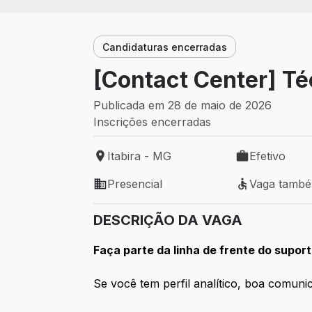
Candidaturas encerradas
[Contact Center] Té
Publicada em 28 de maio de 2026
Inscrições encerradas
Itabira - MG
Efetivo
Local de trabalho: Itabira - MG
Tipo de vaga: 
Presencial
Vaga tamb
Modelo de trabalho: Presencial
Vaga também 
DESCRIÇÃO DA VAGA
Faça parte da linha de frente do suport
Se você tem perfil analítico, boa comuni