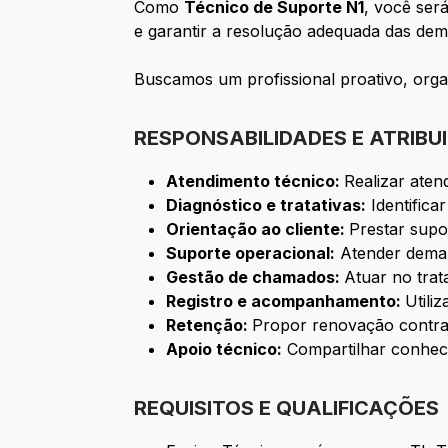
Como
Técnico de Suporte N1
, você será
e garantir a resolução adequada das de
Buscamos um profissional proativo, org
RESPONSABILIDADES E ATRIBU
Atendimento técnico:
Realizar aten
Diagnóstico e tratativas:
Identifica
Orientação ao cliente:
Prestar supo
Suporte operacional:
Atender demand
Gestão de chamados:
Atuar no tra
Registro e acompanhamento:
Utili
Retenção:
Propor renovação contrat
Apoio técnico:
Compartilhar conhecim
REQUISITOS E QUALIFICAÇÕES